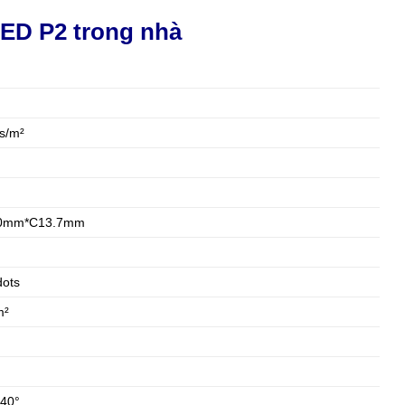
LED P2 trong nhà
s/m²
60mm*C13.7mm
ots
m²
40°