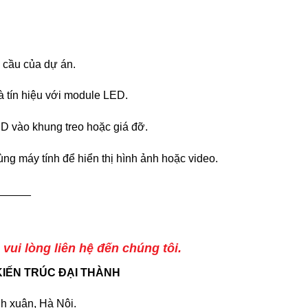
 cầu của dự án.
à tín hiệu với module LED.
D vào khung treo hoặc giá đỡ.
ng máy tính để hiển thị hình ảnh hoặc video.
_____
ui lòng liên hệ đến chúng tôi.
KIẾN TRÚC ĐẠI THÀNH
nh xuân, Hà Nội.