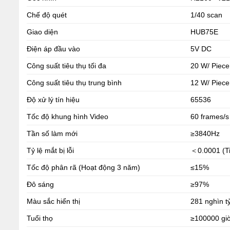
Chế độ quét
1/40 scan
Giao diện
HUB75E
Điện áp đầu vào
5V DC
Công suất tiêu thụ tối đa
20 W/ Piece
Công suất tiêu thụ trung bình
12 W/ Piece
Độ xử lý tín hiệu
65536
Tốc độ khung hình Video
60 frames/s
Tần số làm mới
≥3840Hz
Tỷ lệ mắt bị lỗi
＜0.0001 (Ti
Tốc độ phân rã (Hoạt động 3 năm)
≤15%
Đô sáng
≥97%
Màu sắc hiển thị
281 nghìn t
Tuổi thọ
≥100000 gi