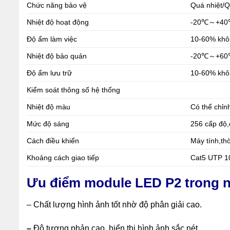
Chức năng bảo vệ
Quá nhiệt/Qu
Nhiệt độ hoạt động
-20℃～+4
Độ ẩm làm việc
10-60% khô
Nhiệt độ bảo quản
-20℃～+6
Độ ẩm lưu trữ
10-60% khô
Kiểm soát thông số hệ thống
Nhiệt độ màu
Có thể chỉ
Mức độ sáng
256 cấp độ,
Cách điều khiển
Máy tính,thờ
Khoảng cách giao tiếp
Cat5 UTP 10
Ưu điểm module LED P2
trong 
– Chất lượng hình ảnh tốt nhờ độ phân giải cao.
–
Độ tương phản cao, hiển thị hình ảnh sắc nét