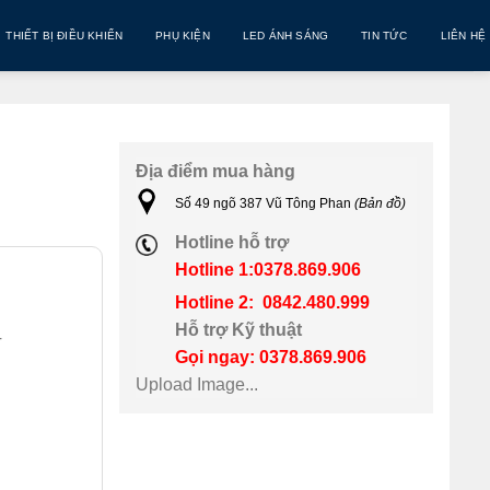
THIẾT BỊ ĐIỀU KHIỂN
PHỤ KIỆN
LED ÁNH SÁNG
TIN TỨC
LIÊN HỆ
Địa điểm mua hàng
Số 49 ngõ 387 Vũ Tông Phan
(Bản đồ)
Hotline hỗ trợ
Hotline 1:0378.869.906
Hotline 2: 0842.480.999
Hỗ trợ Kỹ thuật
T
Gọi ngay: 0378.869.906
Upload Image...