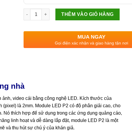
Module LED P2 trong nhà số lượng
THÊM VÀO GIỎ HÀNG
MUA NGAY
Gọi điện xác nhận và giao hàng tận nơi
ng nhà
h ảnh, video cái bằng công nghệ LED. Kích thước của
h (pixel) là 2mm. Module LED P2 có độ phân giải cao, cho
ao. Nó thích hợp để sử dụng trong các ứng dụng quảng cáo,
 năng linh hoạt và dễ dàng lắp đặt, module LED P2 là một
mẽ và thu hút sự chú ý của khán giả.