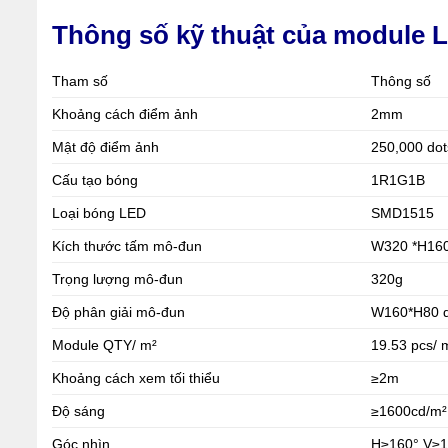
Thông số kỹ thuật của module 
Tham số
Thông số
Khoảng cách điểm ảnh
2mm
Mật độ điểm ảnh
250,000 dot
Cấu tạo bóng
1R1G1B
Loại bóng LED
SMD1515
Kích thước tấm mô-đun
W320 *H1
Trọng lượng mô-đun
320g
Độ phân giải mô-đun
W160*H80 d
Module QTY/ m²
19.53 pcs/ 
Khoảng cách xem tối thiểu
≥2m
Độ sáng
≥1600cd/m²
Góc nhìn
H≥160° V≥1