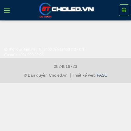
Skip
to
content
Thời gian làm việc Từ 9h00 đến 19h00 (T2 - CN)
Hotline
094.999.92.95
0824816723
© Bản quyền Choled.vn
Thiết kế web
FASO