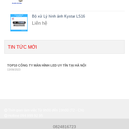
Bộ xử Lý hình ảnh Kystar LS16
Liên hệ
TIN TỨC MỚI
TOP10 CÔNG TY MÀN HÌNH LED UY TÍN TẠI HÀ NỘI
13/09/2023
Thời gian làm việc Từ 9h00 đến 19h00 (T2 - CN)
Hotline
094.999.92.95
0824816723