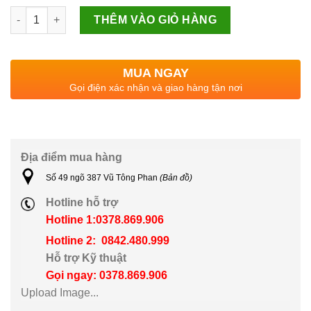
Nguồn 5V60A Mỏng số lượng
THÊM VÀO GIỎ HÀNG
MUA NGAY
Gọi điện xác nhận và giao hàng tận nơi
Địa điểm mua hàng
Số 49 ngõ 387 Vũ Tông Phan
(Bản đồ)
Hotline hỗ trợ
Hotline 1:0378.869.906
Hotline 2: 0842.480.999
Hỗ trợ Kỹ thuật
Gọi ngay: 0378.869.906
Upload Image...