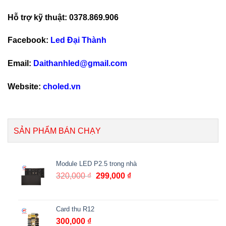
Hỗ trợ kỹ thuật: 0378.869.906
Facebook:
Led Đại Thành
Email:
Daithanhled@gmail.com
Website:
choled.vn
SẢN PHẨM BÁN CHẠY
Module LED P2.5 trong nhà
320,000
₫
299,000
₫
Card thu R12
300,000
₫