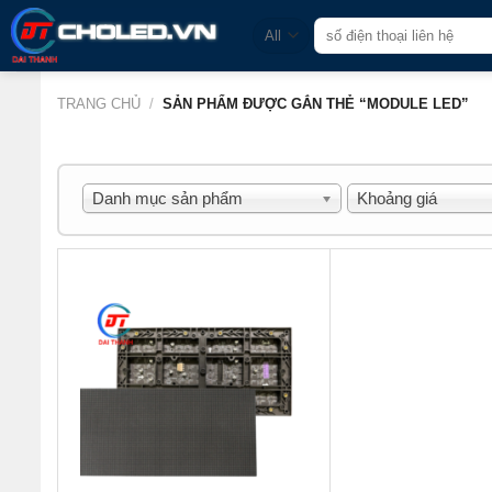
Skip
Tìm
to
kiếm:
content
TRANG CHỦ
/
SẢN PHẨM ĐƯỢC GẮN THẺ “MODULE LED”
Danh mục sản phẩm
Khoảng giá