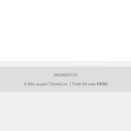
Hotline
094.999.92.95
0824816723
© Bản quyền Choled.vn
Thiết kế web
FASO