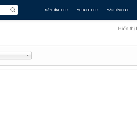
MÀN HÌNH LED
MODULE LED
MÀN HÌNH LCD
Hiển thị