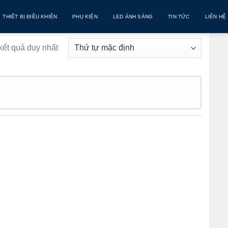
THIẾT BỊ ĐIỀU KHIỂN
PHỤ KIỆN
LED ÁNH SÁNG
TIN TỨC
LIÊN HỆ
 kết quả duy nhất