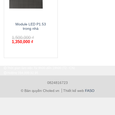
Module LED P1.53
trong nhà
1,500,000
₫
1,350,000
₫
Thời gian làm việc Từ 9h00 đến 19h00 (T2 - CN)
Hotline
094.999.92.95
0824816723
© Bản quyền Choled.vn
Thiết kế web
FASO