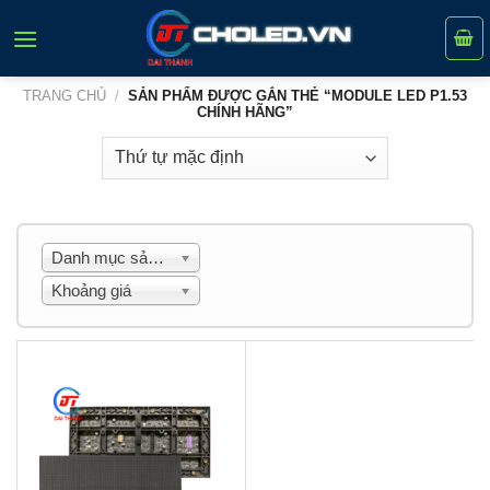
Skip
to
content
TRANG CHỦ
/
SẢN PHẨM ĐƯỢC GẮN THẺ “MODULE LED P1.53
CHÍNH HÃNG”
Danh mục sản phẩm
Khoảng giá