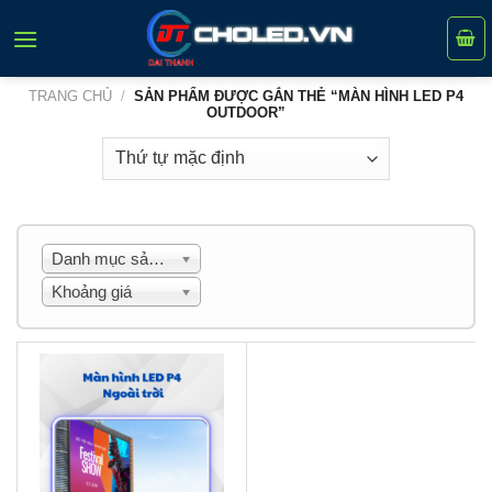
Skip
to
content
TRANG CHỦ
/
SẢN PHẨM ĐƯỢC GẮN THẺ “MÀN HÌNH LED P4
OUTDOOR”
Danh mục sản phẩm
Khoảng giá