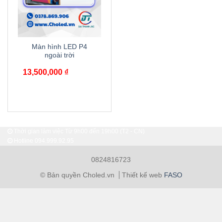
Màn hình LED P4
ngoài trời
13,500,000
₫
Thời gian làm việc Từ 9h00 đến 19h00 (T2 - CN)
Hotline
094.999.92.95
0824816723
© Bản quyền Choled.vn
Thiết kế web
FASO