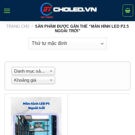
Skip
to
content
TRANG CHỦ
/
SẢN PHẨM ĐƯỢC GẮN THẺ “MÀN HÌNH LED P2.5
NGOÀI TRỜI”
Danh mục sản phẩm
Khoảng giá