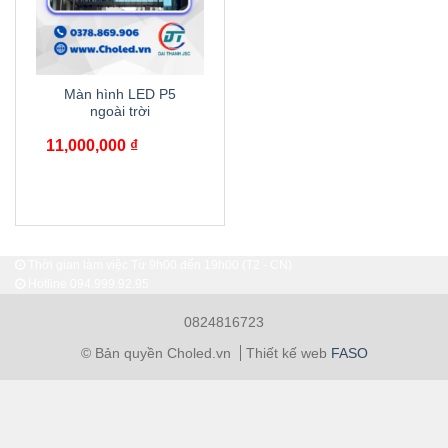
Màn hình LED P5
ngoài trời
11,000,000
₫
Thời gian làm việc Từ 9h00 đến 19h00 (T2 - CN)
Hotline
094.999.92.95
0824816723
© Bản quyền Choled.vn
Thiết kế web
FASO