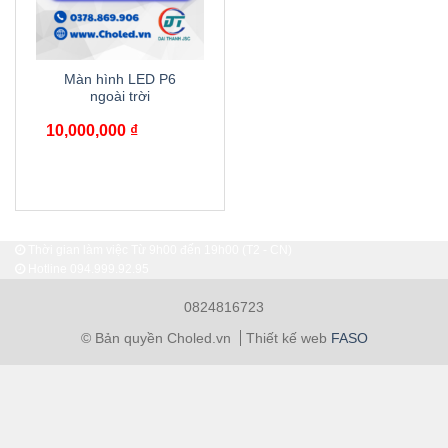
Màn hình LED P6
ngoài trời
10,000,000
₫
Thời gian làm việc Từ 9h00 đến 19h00 (T2 - CN)
Hotline
094.999.92.95
0824816723
© Bản quyền Choled.vn
Thiết kế web
FASO