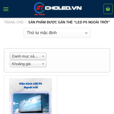
Skip
to
content
TRANG CHỦ
/
SẢN PHẨM ĐƯỢC GẮN THẺ “LED P6 NGOÀI TRỜI”
Danh mục sản phẩm
Khoảng giá