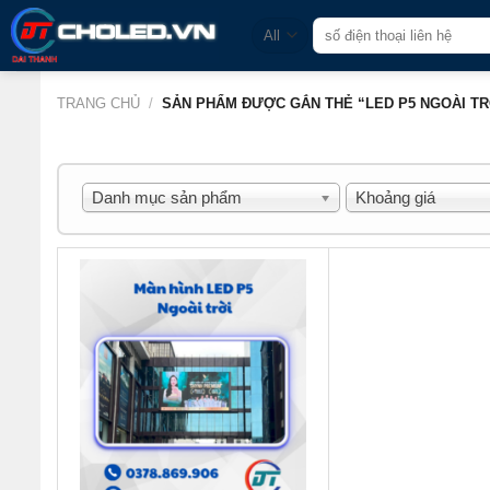
Skip
Tìm
to
kiếm:
content
TRANG CHỦ
/
SẢN PHẨM ĐƯỢC GẮN THẺ “LED P5 NGOÀI TR
Danh mục sản phẩm
Khoảng giá