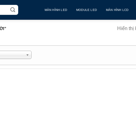
MÀN HÌNH LED
MODULE LED
MÀN HÌNH LCD
Hiển thị
ỜI”