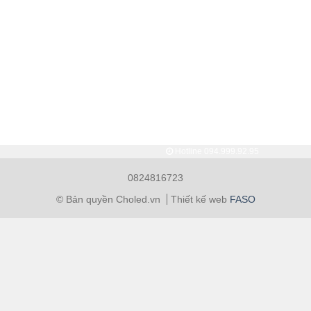
Hotline
094.999.92.95
0824816723
© Bản quyền Choled.vn
Thiết kế web
FASO