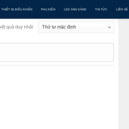
THIẾT BỊ ĐIỀU KHIỂN
PHỤ KIỆN
LED ÁNH SÁNG
TIN TỨC
LIÊN HỆ
 kết quả duy nhất