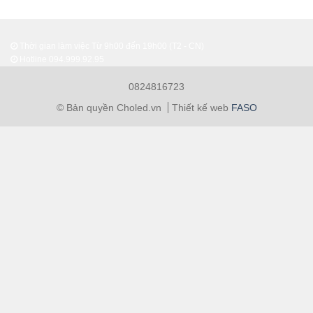
Thời gian làm việc Từ 9h00 đến 19h00 (T2 - CN)
Hotline
094.999.92.95
0824816723
© Bản quyền Choled.vn
Thiết kế web
FASO