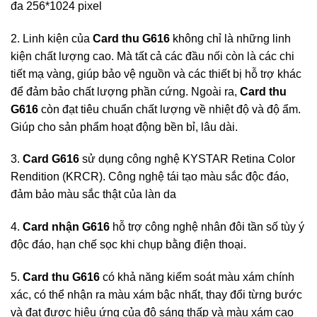
đa 256*1024 pixel
2. Linh kiện của
Card thu G616
không chỉ là những linh
kiện chất lượng cao. Mà tất cả các đầu nối còn là các chi
tiết mạ vàng, giúp bảo vệ nguồn và các thiết bị hỗ trợ khác
để đảm bảo chất lượng phần cứng. Ngoài ra,
Card thu
G616
còn đạt tiêu chuẩn chất lượng về nhiệt độ và độ ẩm.
Giúp cho sản phẩm hoạt động bền bỉ, lâu dài.
3.
Card G616
sử dụng công nghệ KYSTAR Retina Color
Rendition (KRCR). Công nghệ tái tạo màu sắc độc đáo,
đảm bảo màu sắc thật của làn da
4.
Card nhận G616
hỗ trợ công nghệ nhân đôi tần số tùy ý
độc đáo, hạn chế sọc khi chụp bằng điện thoại.
5.
Card thu G616
có khả năng kiểm soát màu xám chính
xác, có thể nhận ra màu xám bậc nhất, thay đổi từng bước
và đạt được hiệu ứng của độ sáng thấp và màu xám cao