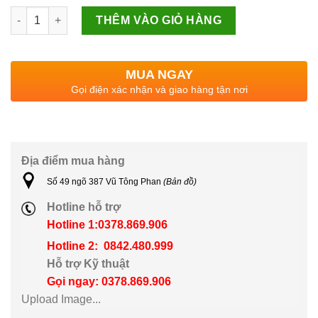
Card thu G616 số lượng
THÊM VÀO GIỎ HÀNG
MUA NGAY
Gọi điện xác nhận và giao hàng tận nơi
Địa điểm mua hàng
Số 49 ngõ 387 Vũ Tông Phan
(Bản đồ)
Hotline hỗ trợ
Hotline 1:0378.869.906
Hotline 2: 0842.480.999
Hỗ trợ Kỹ thuật
Gọi ngay: 0378.869.906
Upload Image...