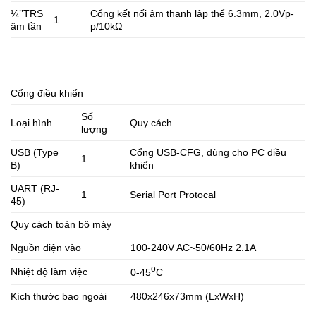
¼’’TRS
Cổng kết nối âm thanh lập thể 6.3mm, 2.0Vp-
1
âm tần
p/10kΩ
Cổng điều khiển
Số
Loại hình
Quy cách
lượng
USB (Type
Cổng USB-CFG, dùng cho PC điều
1
B)
khiển
UART (RJ-
1
Serial Port Protocal
45)
Quy cách toàn bộ máy
Nguồn điện vào
100-240V AC~50/60Hz 2.1A
o
Nhiệt độ làm việc
0-45
C
Kích thước bao ngoài
480x246x73mm (LxWxH)