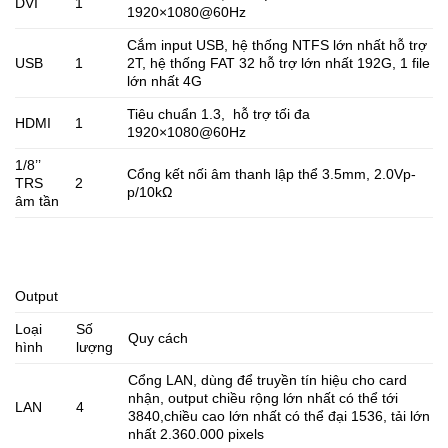
DVI
1
1920×1080@60Hz
Cắm input USB, hệ thống NTFS lớn nhất hỗ trợ
USB
1
2T, hệ thống FAT 32 hỗ trợ lớn nhất 192G, 1 file
lớn nhất 4G
Tiêu chuẩn 1.3, hỗ trợ tối đa
HDMI
1
1920×1080@60Hz
1/8’’
Cổng kết nối âm thanh lập thể 3.5mm, 2.0Vp-
TRS
2
p/10kΩ
âm tần
Output
Loại
Số
Quy cách
hình
lượng
Cổng LAN, dùng để truyền tín hiệu cho card
nhận, output chiều rộng lớn nhất có thể tới
LAN
4
3840,chiều cao lớn nhất có thể đại 1536, tải lớn
nhất 2.360.000 pixels