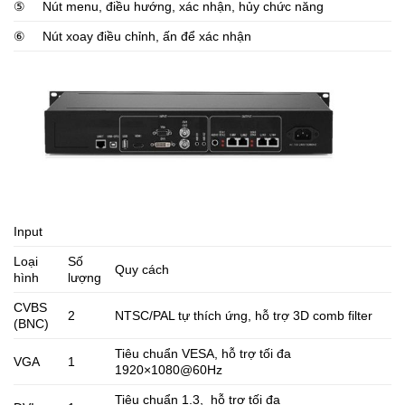
⑤
Nút menu, điều hướng, xác nhận, hủy chức năng
⑥
Nút xoay điều chỉnh, ấn để xác nhận
Input
Loại
Số
Quy cách
hình
lượng
CVBS
2
NTSC/PAL tự thích ứng, hỗ trợ 3D comb filter
(BNC)
Tiêu chuẩn VESA, hỗ trợ tối đa
VGA
1
1920×1080@60Hz
Tiêu chuẩn 1.3, hỗ trợ tối đa