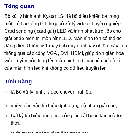
T
ổ
ng quan
Bộ xử lý hình ảnh Kystar LS4 là bộ điều khiển ba trong
một, có hai cổng tích hợp bộ xử lý video chuyên nghiệp,
Card sending ( card gửi) LED và trình phát trực tiếp cho
giải pháp hiển thị màn hìnhLED. Màn hình lớn có thể dễ
dàng điều khiển từ 1 máy tính duy nhất hay nhiều máy tính
thống qua các cổng VGA , DVI, HDMI, giúp đơn giản hóa
việc truyền nội dung lên màn hình led, loại bỏ chế độ tối
của màn hình led khi không có dữ liệu truyền lên.
Tính năng
– là Bộ xử lý hình, video chuyên nghiệp:
nhiều đầu vào tín hiệu định dạng độ phân giải cao,
Bất kỳ tín hiệu nào giữa công tắc cắt hoặc làm mờ tức
thời.